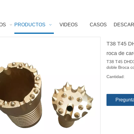
OS
PRODUCTOS
VIDEOS
CASOS
DESCA
T38 T45 DH
roca de car
T38 T45 DHD3
doble Broca co
Cantidad:
Pregunt