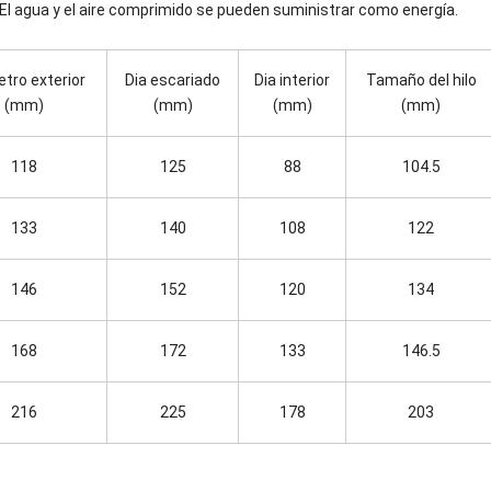
 El agua y el aire comprimido se pueden suministrar como energía.
tro exterior
Dia escariado
Dia interior
Tamaño del hilo
(mm)
(mm)
(mm)
(mm)
118
125
88
104.5
133
140
108
122
146
152
120
134
168
172
133
146.5
216
225
178
203