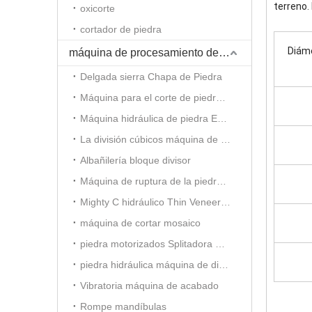
terreno.
oxicorte
cortador de piedra
Diáme
máquina de procesamiento de piedra
Delgada sierra Chapa de Piedra
Máquina para el corte de piedra hidráulica
Máquina hidráulica de piedra Estampación
La división cúbicos máquina de ladrillo de piedra
Albañilería bloque divisor
Máquina de ruptura de la piedra decorativa
Mighty C hidráulico Thin Veneer Splitter
máquina de cortar mosaico
piedra motorizados Splitadora mosaico
piedra hidráulica máquina de dividir mosaico
Vibratoria máquina de acabado
Rompe mandíbulas