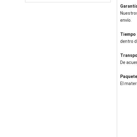
Garantí
Nuestros
envío.
Tiempo 
dentro d
Transpo
De acuer
Paquet
El mater