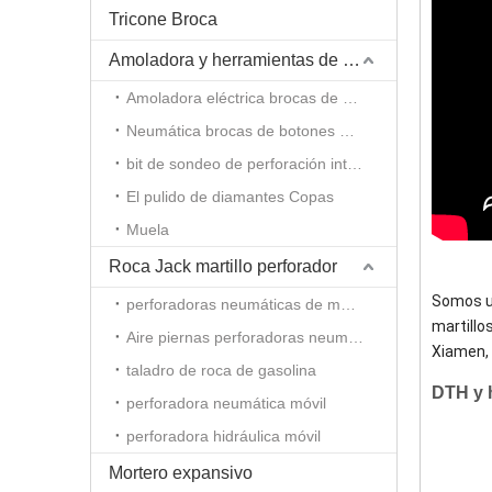
Tricone Broca
Amoladora y herramientas de amolado
Amoladora eléctrica brocas de botones
Neumática brocas de botones molinillo
bit de sondeo de perforación integral molinillo de varilla
El pulido de diamantes Copas
Muela
Roca Jack martillo perforador
Somos un
perforadoras neumáticas de mano
martillo
Aire piernas perforadoras neumáticas
Xiamen, 
taladro de roca de gasolina
DTH y h
perforadora neumática móvil
perforadora hidráulica móvil
Mortero expansivo