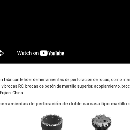
 fabricante líder de herramientas de perforación de rocas, como mart
s y brocas RC, brocas de botón de martillo superior, acoplamiento, br
Fujian, China.
erramientas de perforación de doble carcasa tipo martillo 