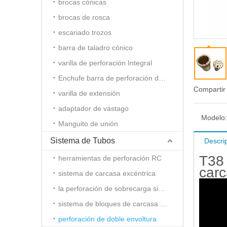
brocas cónicas
brocas de rosca
escariado trozos
barra de taladro cónico
varilla de perforación Integral
Enchufe barra de perforación del agujero
Compartir
varilla de extensión
adaptador de vástago
Modelo:
Manguito de unión
Sistema de Tubos
Descri
T38
herramientas de perforación RC
carc
sistema de carcasa excéntrica
la perforación de sobrecarga simétrica
sistema de bloques de carcasa Slide
perforación de doble envoltura