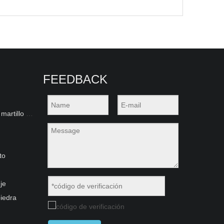
FEEDBACK
Herramientas de perforación de martillo superior
to
je
iedra