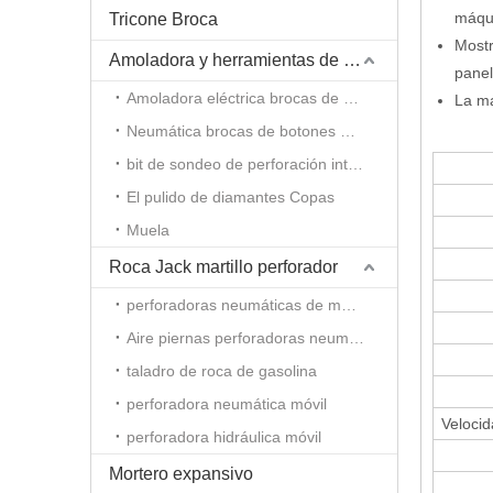
máqui
Tricone Broca
Mostr
Amoladora y herramientas de amolado
panel
Amoladora eléctrica brocas de botones
La má
Neumática brocas de botones molinillo
bit de sondeo de perforación integral molinillo de varilla
El pulido de diamantes Copas
Muela
Roca Jack martillo perforador
perforadoras neumáticas de mano
Aire piernas perforadoras neumáticas
taladro de roca de gasolina
perforadora neumática móvil
Velocid
perforadora hidráulica móvil
Mortero expansivo