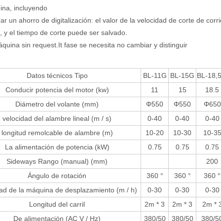
na, incluyendo
ar un ahorro de digitalización: el valor de la velocidad de corte de corr
, y el tiempo de corte puede ser salvado.
quina sin request.It fase se necesita no cambiar y distinguir
Datos técnicos Tipo
BL-11G
BL-15G
BL-18,5
Conducir potencia del motor (kw)
11
15
18.5
Diámetro del volante (mm)
Φ550
Φ550
Φ650
velocidad del alambre lineal (m / s)
0-40
0-40
0-40
longitud remolcable de alambre (m)
10-20
10-30
10-3
La alimentación de potencia (kW)
0.75
0.75
0.75
Sideways Rango (manual) (mm)
200
Ángulo de rotación
360 °
360 °
360 °
ad de la máquina de desplazamiento (m / h)
0-30
0-30
0-30
Longitud del carril
2m * 3
2m * 3
2m * 
De alimentación (AC V / Hz)
380/50
380/50
380/5