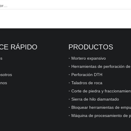
Cortador de sierra de alambre de diamante para corte de cantera de piedra de granito de mármol
CE RÁPIDO
PRODUCTOS
os
Mortero expansivo
sotros
Perforación DTH
enos
Taladros de roca
Corte de piedra y fraccionamien
Sierra de hilo diamantado
Bloquear herramientas de empu
Máquina de procesamiento de p