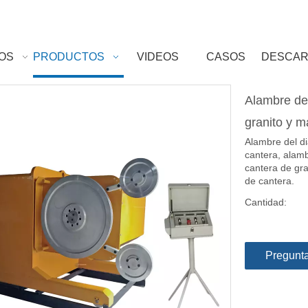
OS
PRODUCTOS
VIDEOS
CASOS
DESCA
Alambre del
granito y 
Alambre del d
cantera, alamb
cantera de gra
de cantera.
Cantidad:
Pregunt