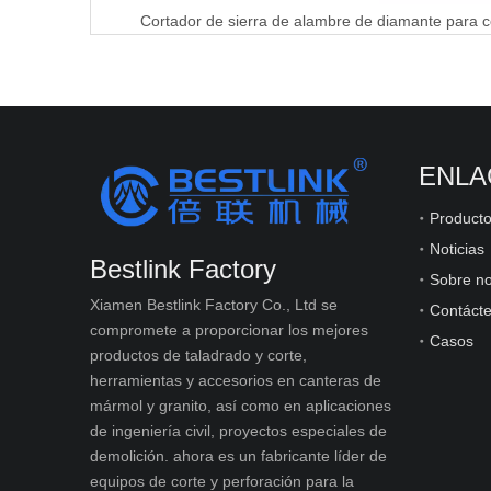
ENLA
Product
Noticias
Bestlink Factory
Sobre no
Xiamen Bestlink Factory Co., Ltd se
Contáct
compromete a proporcionar los mejores
Casos
productos de taladrado y corte,
herramientas y accesorios en canteras de
mármol y granito, así como en aplicaciones
de ingeniería civil, proyectos especiales de
demolición. ahora es un fabricante líder de
equipos de corte y perforación para la