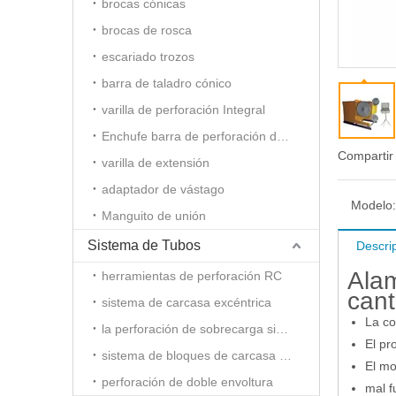
brocas cónicas
brocas de rosca
escariado trozos
barra de taladro cónico
varilla de perforación Integral
Enchufe barra de perforación del agujero
Compartir
varilla de extensión
adaptador de vástago
Modelo:
Manguito de unión
Sistema de Tubos
Descri
Alam
herramientas de perforación RC
cant
sistema de carcasa excéntrica
La co
la perforación de sobrecarga simétrica
El pr
sistema de bloques de carcasa Slide
El mo
perforación de doble envoltura
mal f