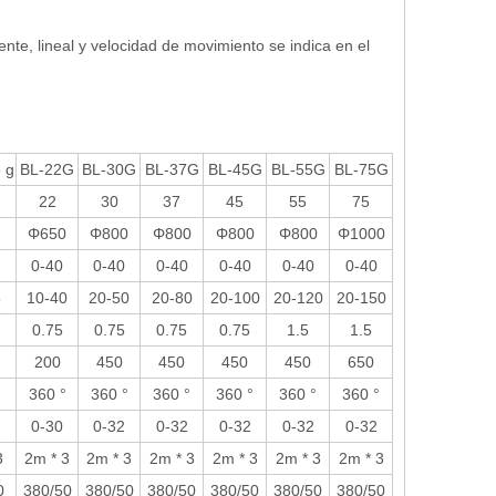
iente, lineal y velocidad de movimiento se indica en el
 g
BL-22G
BL-30G
BL-37G
BL-45G
BL-55G
BL-75G
22
30
37
45
55
75
Φ650
Φ800
Φ800
Φ800
Φ800
Φ1000
0-40
0-40
0-40
0-40
0-40
0-40
5
10-40
20-50
20-80
20-100
20-120
20-150
0.75
0.75
0.75
0.75
1.5
1.5
200
450
450
450
450
650
360 °
360 °
360 °
360 °
360 °
360 °
0-30
0-32
0-32
0-32
0-32
0-32
3
2m * 3
2m * 3
2m * 3
2m * 3
2m * 3
2m * 3
0
380/50
380/50
380/50
380/50
380/50
380/50