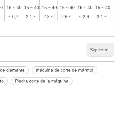
40
-15 ~ 40
-15 ~ 40
-15 ~ 40
-15 ~ 40
-15 ~ 40
-15 ~ 40
~ 0,7
2.1 ~
2.3 ~
2.6 ~
~ 2.9
3.1 ~
Siguiente:
o de diamante
máquina de corte de mármol
to
Piedra corte de la máquina