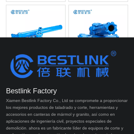
Broca RC Re543 para
Brocas de perforación de
perforación de pozos de
circulación inversa Re547 RC
agua
para exploración
Añadir al carrito
Añadir al carrito
Bestlink Factory
Xiamen Bestlink Factory Co., Ltd se compromete a proporcionar
1
2
3
»
los mejores productos de taladrado y corte, herramientas y
accesorios en canteras de mármol y granito, así como en
aplicaciones de ingeniería civil, proyectos especiales de
demolición. ahora es un fabricante líder de equipos de corte y