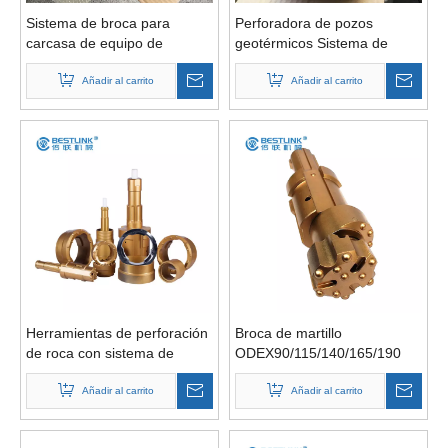
Sistema de broca para
Perforadora de pozos
carcasa de equipo de
geotérmicos Sistema de
perforación de sobrecarga
revestimiento excéntrico
excéntrica, Odex Sobrecarga
Añadir al carrito
Odex con broca piloto y
Añadir al carrito
excéntrica debajo de la broca
escariador
de escariado para roca dura
Herramientas de perforación
Broca de martillo
de roca con sistema de
ODEX90/115/140/165/190
revestimiento de sobrecarga
DTH para sistema de
con escariador de broca
Añadir al carrito
carcasa excéntrica
Añadir al carrito
piloto y dispositivo de guía