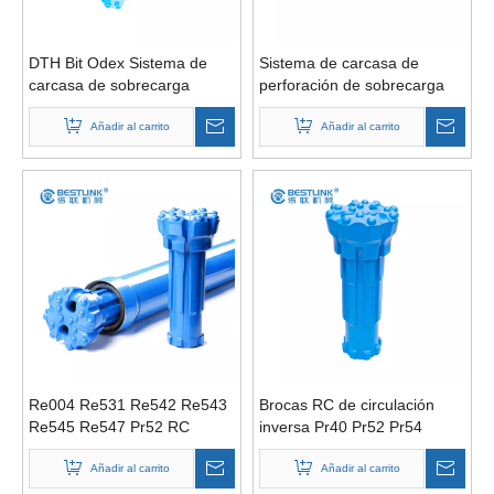
DTH Bit Odex Sistema de
Sistema de carcasa de
carcasa de sobrecarga
perforación de sobrecarga
excéntrica para pozos,
excéntrica de 3-10 pulgadas
orificios de lechada de
Añadir al carrito
Añadir al carrito
micropilotes
Re004 Re531 Re542 Re543
Brocas RC de circulación
Re545 Re547 Pr52 RC
inversa Pr40 Pr52 Pr54
Martillos para perforación de
circulación inversa
Añadir al carrito
Añadir al carrito