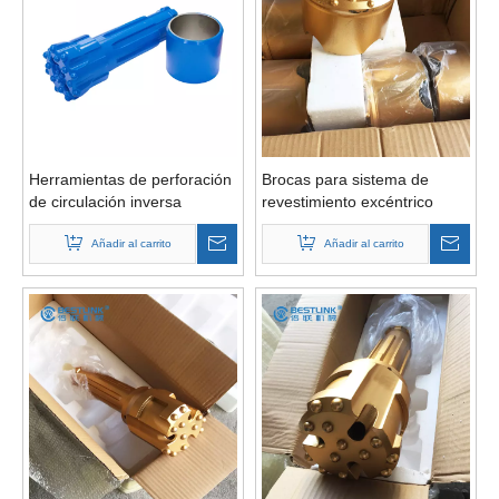
Herramientas de perforación
Brocas para sistema de
de circulación inversa
revestimiento excéntrico
Martillos RC de broca de
Odex Overburden para
botón Pr54
Añadir al carrito
perforación de pozos
Añadir al carrito
geotérmicos y de agua