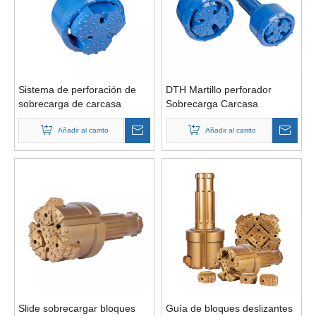
Sistema de perforación de
DTH Martillo perforador
sobrecarga de carcasa
Sobrecarga Carcasa
concéntrica / simétrica con
simétrica Broca piloto
broca de anillo
Añadir al carrito
concéntrica y broca con
Añadir al carrito
zapata de carcasa
Slide sobrecargar bloques
Guía de bloques deslizantes