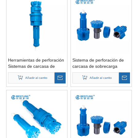
Herramientas de perforación
Sistema de perforación de
Sistemas de carcasa de
carcasa de sobrecarga
sobrecarga excéntrica
excéntrica para pozo
Brocas de fresa
Añadir al carrito
geotérmico de pozo de agua
Añadir al carrito