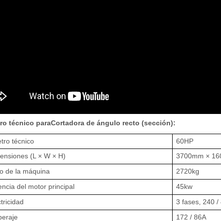
ro técnico para
Cortadora de ángulo recto (sección)
:
tro técnico
60HP
ensiones (L × W × H)
3700mm × 1
o de la máquina
2720kg
encia del motor principal
45kw
tricidad
3 fases, 240 /
eraje
172 / 86A