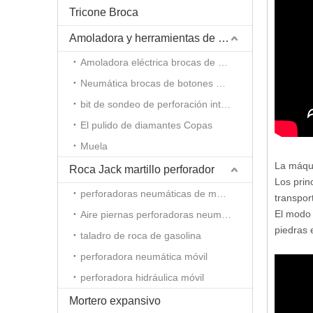
Tricone Broca
Amoladora y herramientas de amolado
Amoladora eléctrica brocas de botones
Neumática brocas de botones molinillo
bit de sondeo de perforación integral molinillo de varilla
El pulido de diamantes Copas
Muela
La máqui
Roca Jack martillo perforador
Los prin
perforadoras neumáticas de mano
transpor
El modo 
Aire piernas perforadoras neumáticas
piedras 
taladro de roca de gasolina
perforadora neumática móvil
perforadora hidráulica móvil
Mortero expansivo