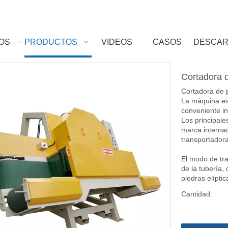
OS
PRODUCTOS
VIDEOS
CASOS
DESCA
Cortadora d
Cortadora de p
La máquina es
conveniente in
Los principal
marca internaci
transportadora
El modo de tr
de la tubería, 
piedras elípti
Cantidad: