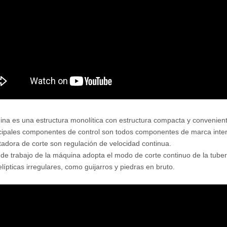
na es una estructura monolítica con estructura compacta y conveniente
cipales componentes de control son todos componentes de marca internac
tadora de corte son regulación de velocidad continua.
de trabajo de la máquina adopta el modo de corte continuo de la tubería
elípticas irregulares, como guijarros y piedras en bruto.