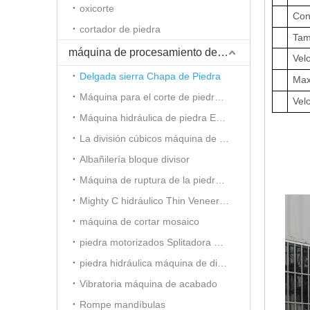
oxicorte
Con
cortador de piedra
Tam
máquina de procesamiento de piedra
Vel
Delgada sierra Chapa de Piedra
Max
Máquina para el corte de piedra hidráulica
Vel
Máquina hidráulica de piedra Estampación
La división cúbicos máquina de ladrillo de piedra
Albañilería bloque divisor
Máquina de ruptura de la piedra decorativa
Mighty C hidráulico Thin Veneer Splitter
máquina de cortar mosaico
piedra motorizados Splitadora mosaico
piedra hidráulica máquina de dividir mosaico
Vibratoria máquina de acabado
Rompe mandíbulas