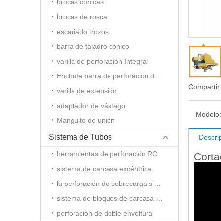
brocas cónicas
brocas de rosca
escariado trozos
barra de taladro cónico
varilla de perforación Integral
Enchufe barra de perforación del agujero
Compartir
varilla de extensión
adaptador de vástago
Modelo:
Manguito de unión
Sistema de Tubos
Descri
herramientas de perforación RC
Corta
sistema de carcasa excéntrica
la perforación de sobrecarga simétrica
sistema de bloques de carcasa Slide
perforación de doble envoltura