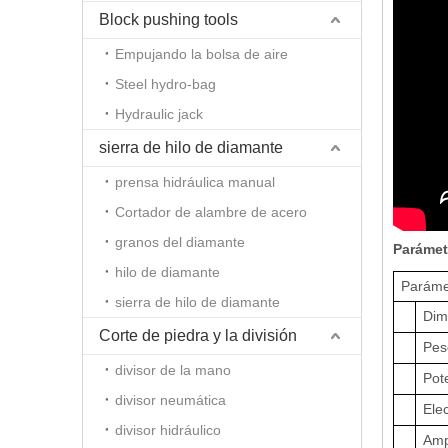
Block pushing tools
Empujando la bolsa de aire
Steel hydro-bag
Hydraulic jack
sierra de hilo de diamante
prensa hidráulica manual
Cortador de alambre de acero
granos del diamante
Parámet
hilo de diamante
Paráme
sierra de hilo de diamante
Dim
Corte de piedra y la división
Pes
divisor de la mano
Pot
divisor neumática
Elec
divisor hidráulico
Amp