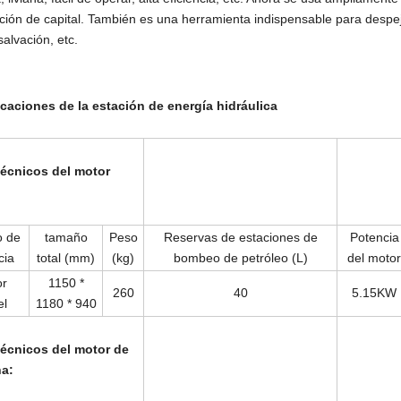
ción de capital. También es una herramienta indispensable para despej
salvación, etc.
icaciones de la estación de energía hidráulica
técnicos del motor
o de
tamaño
Peso
Reservas de estaciones de
Potencia
cia
total (mm)
(kg)
bombeo de petróleo (L)
del motor
or
1150 *
260
40
5.15KW
el
1180 * 940
técnicos del motor de
na: