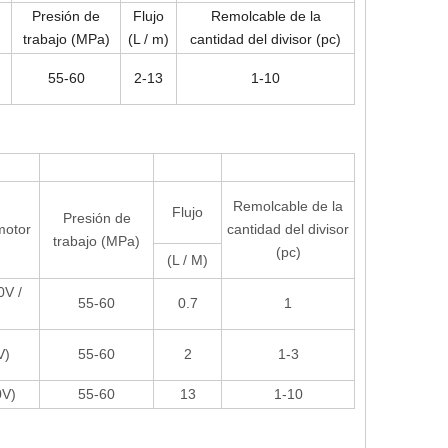
Presión de
Flujo
Remolcable de la
trabajo (MPa)
(L / m)
cantidad del divisor (pc)
55-60
2-13
1-10
Remolcable de la
Flujo
Presión de
motor
cantidad del divisor
trabajo (MPa)
(pc)
(L / M)
0V /
55-60
0.7
1
V)
55-60
2
1-3
0V)
55-60
13
1-10