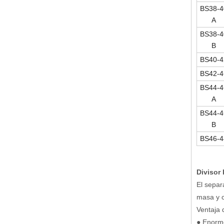
BS38-4
A
BS38-4
B
BS40-4
BS42-4
BS44-4
A
BS44-4
B
BS46-4
Divisor 
El separ
masa y c
Ventaja 
● Enorme