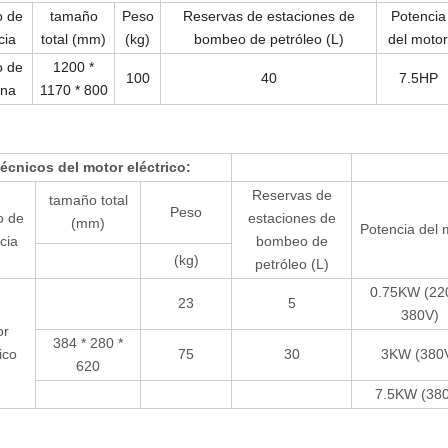
o de
tamaño
Peso
Reservas de estaciones de
Potencia
cia
total (mm)
(kg)
bombeo de petróleo (L)
del motor
o de
1200 *
100
40
7.5HP
ina
1170 * 800
écnicos del motor eléctrico:
Reservas de
tamaño total
Peso
o de
estaciones de
(mm)
Potencia del 
cia
bombeo de
(kg)
petróleo (L)
0.75KW (22
23
5
380V)
or
384 * 280 *
ico
75
30
3KW (380
620
7.5KW (38