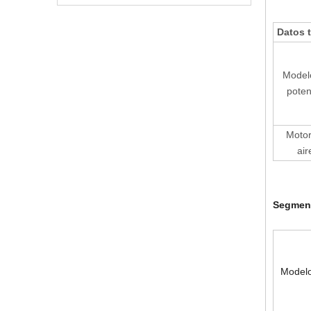
Datos 
Model
poten
Motor
air
Segment
Model