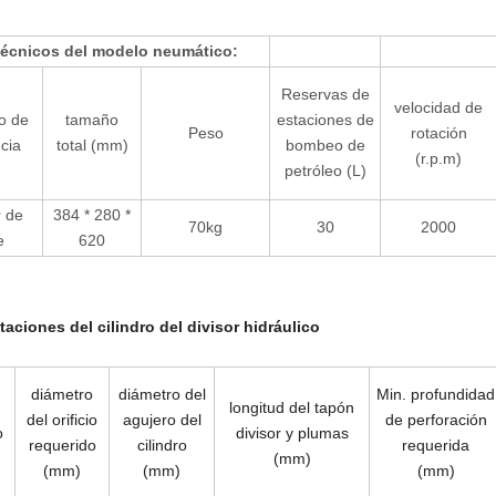
técnicos del modelo neumático:
Reservas de
velocidad de
o de
tamaño
estaciones de
Peso
rotación
cia
total (mm)
bombeo de
(r.p.m)
petróleo (L)
 de
384 * 280 *
70kg
30
2000
e
620
aciones del cilindro del divisor hidráulico
diámetro
diámetro del
Min. profundidad
longitud del tapón
del orificio
agujero del
de perforación
o
divisor y plumas
requerido
cilindro
requerida
(mm)
(mm)
(mm)
(mm)