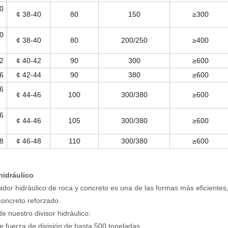
0
¢ 38-40
80
150
≥300
0
¢ 38-40
80
200/250
≥400
2
¢ 40-42
90
300
≥600
6
¢ 42-44
90
380
≥600
6
¢ 44-46
100
300/380
≥600
6
¢ 44-46
105
300/380
≥600
8
¢ 46-48
110
300/380
≥600
hidráulico
ador hidráulico de roca y concreto es una de las formas más eficientes, 
oncreto reforzado.
de nuestro divisor hidráulico:
 fuerza de división de hasta 500 toneladas.