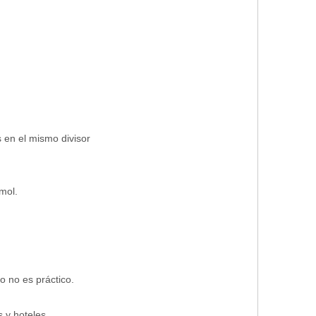
 en el mismo divisor
mol.
o no es práctico.
 y hoteles.