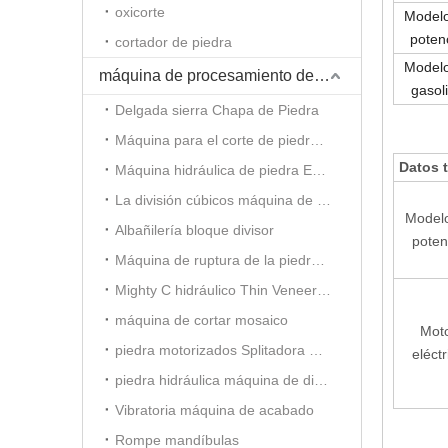
oxicorte
Model
poten
cortador de piedra
Model
máquina de procesamiento de piedra
gasol
Delgada sierra Chapa de Piedra
Máquina para el corte de piedra hidráulica
Datos t
Máquina hidráulica de piedra Estampación
La división cúbicos máquina de ladrillo de piedra
Model
Albañilería bloque divisor
poten
Máquina de ruptura de la piedra decorativa
Mighty C hidráulico Thin Veneer Splitter
máquina de cortar mosaico
Mot
piedra motorizados Splitadora mosaico
eléctr
piedra hidráulica máquina de dividir mosaico
Vibratoria máquina de acabado
Rompe mandíbulas