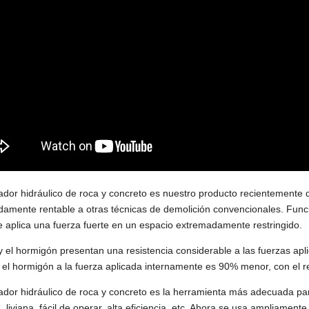
ador hidráulico de roca y concreto es nuestro producto recientemente 
amente rentable a otras técnicas de demolición convencionales. Func
 aplica una fuerza fuerte en un espacio extremadamente restringido.
y el hormigón presentan una resistencia considerable a las fuerzas ap
y el hormigón a la fuerza aplicada internamente es 90% menor, con el re
ador hidráulico de roca y concreto es la herramienta más adecuada pa
 liviana, fácil de operar, alta eficiencia, etc. Ahora se usa ampliament