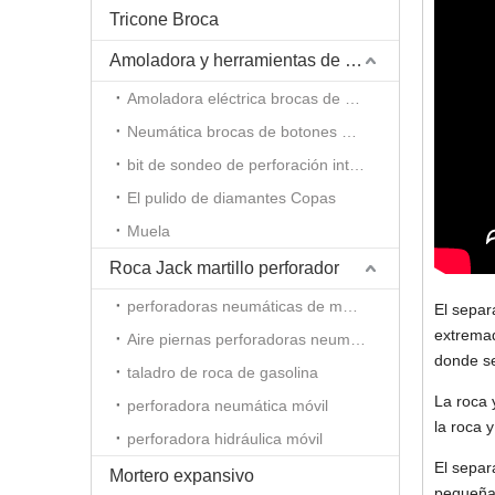
Tricone Broca
Amoladora y herramientas de amolado
Amoladora eléctrica brocas de botones
Neumática brocas de botones molinillo
bit de sondeo de perforación integral molinillo de varilla
El pulido de diamantes Copas
Muela
Roca Jack martillo perforador
perforadoras neumáticas de mano
El separ
extremad
Aire piernas perforadoras neumáticas
donde se
taladro de roca de gasolina
La roca 
perforadora neumática móvil
la roca 
perforadora hidráulica móvil
El separ
Mortero expansivo
pequeña,