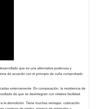
desarrollado que es una alternativa poderosa y
iona de acuerdo con el principio de cuña comprobado
licadas externamente. En comparación, la resistencia de
sultado de que se desintegran con relativa facilidad.
ra la demolición. Tiene muchas ventajas: cubicación
e en canteras de piedra, minería de minerales y