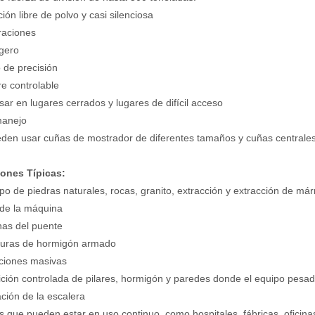
ión libre de polvo y casi silenciosa
braciones
igero
o de precisión
e controlable
sar en lugares cerrados y lugares de difícil acceso
manejo
den usar cuñas de mostrador de diferentes tamaños y cuñas centrales
iones Típicas:
ipo de piedras naturales, rocas, granito, extracción y extracción de már
de la máquina
as del puente
turas de hormigón armado
ciones masivas
ción controlada de pilares, hormigón y paredes donde el equipo pesad
ación de la escalera
s que pueden estar en uso continuo, como hospitales, fábricas, oficinas