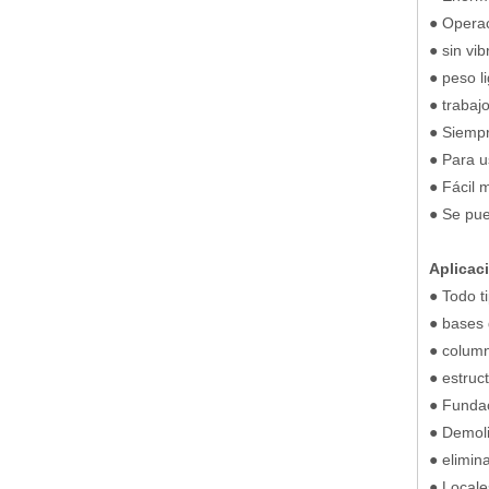
● Operac
● sin vi
● peso l
● trabaj
● Siempr
● Para u
● Fácil 
● Se pue
Aplicac
● Todo t
● bases 
● column
● estruc
● Funda
● Demoli
● elimin
● Locale