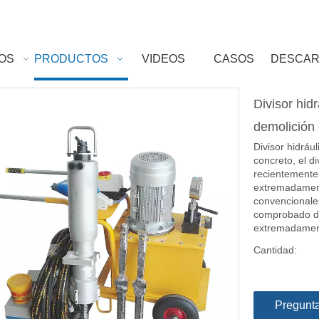
OS
PRODUCTOS
VIDEOS
CASOS
DESCA
Divisor hid
demolición
Divisor hidráu
concreto, el d
recientemente 
extremadament
convencionale
comprobado do
extremadament
Cantidad:
Pregunt