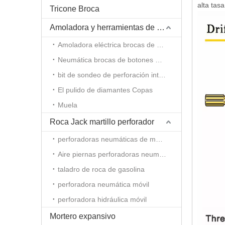
alta tas
Tricone Broca
Amoladora y herramientas de amolado
Amoladora eléctrica brocas de botones
Neumática brocas de botones molinillo
bit de sondeo de perforación integral molinillo de varilla
El pulido de diamantes Copas
Muela
Roca Jack martillo perforador
perforadoras neumáticas de mano
Aire piernas perforadoras neumáticas
taladro de roca de gasolina
perforadora neumática móvil
perforadora hidráulica móvil
Mortero expansivo