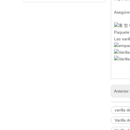
Asegúres
Paquet
Las vari
Anterior
varilla 
Varilla 