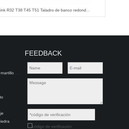
Bestlink R32 T38 T45 T51 Taladro de banco redondo y hexagonal mm y varilla de extensión roscada Mf
FEEDBACK
Herramientas de perforación de martillo superior
to
je
iedra