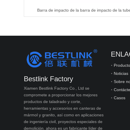
ENLA
Product
Noticias
Bestlink Factory
Sobre no
Xiamen Bestlink Factory Co., Ltd se
Contáct
compromete a proporcionar los mejores
Casos
productos de taladrado y corte,
herramientas y accesorios en canteras de
mármol y granito, así como en aplicaciones
de ingeniería civil, proyectos especiales de
demolición. ahora es un fabricante líder de