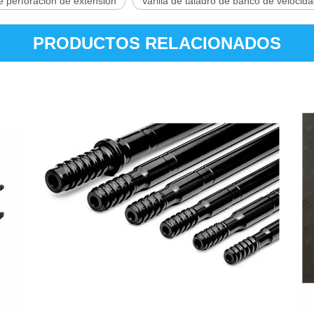
de perforación de extensión
Varilla de taladro de banco de velocid
PRODUCTOS RELACIONADOS