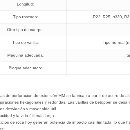
Longitud:
Tipo roscado:
R22, R25, α330, R3
Otro tipo de cuerpo:
Tipo de varilla:
Tipo normal (m
Máquina adecuada:
ta
Bloque adecuado:
llas de perforación de extensión MM se fabrican a partir de acero de al
guraciones hexagonales y redondas. Las varillas de betopper se desarr
s desviación y mayor vida útil.
ectitud y la vida útil más larga
cicios de roca hoy generan potencia de impacto casi ilimitada, lo que h
te,