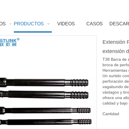
OS
PRODUCTOS
VIDEOS
CASOS
DESCA
Extensión R
extensión d
T38 Barra de 
broca de perfo
Herramientas 
Un surtido com
perforación de 
vagabundo de 
vástagos y bro
ofrece una alt
calidad y bajo
Cantidad: