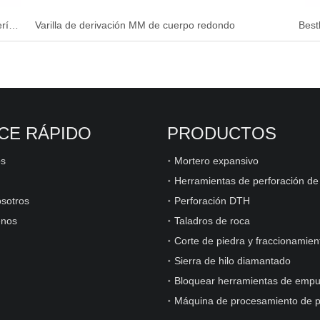
Barra de impacto de la barra de impacto de la tubería de perforación de peso pesado T45
Varilla de derivación MM de cuerpo redondo
CE RÁPIDO
PRODUCTOS
os
Mortero expansivo
sotros
Perforación DTH
enos
Taladros de roca
Corte de piedra y fraccionamien
Sierra de hilo diamantado
Bloquear herramientas de empu
Máquina de procesamiento de p