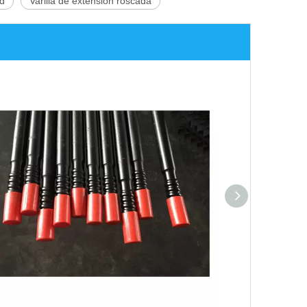
ad
Varilla de extensión roscada