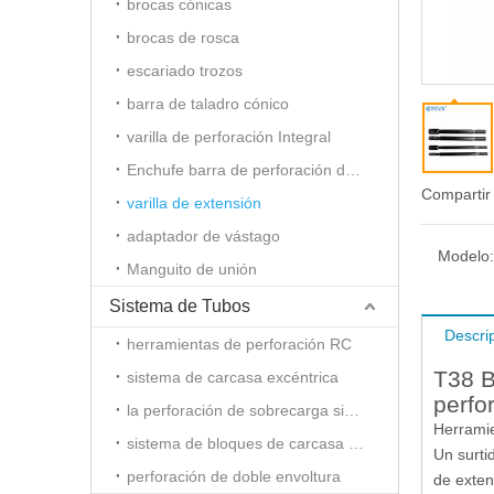
brocas cónicas
brocas de rosca
escariado trozos
barra de taladro cónico
varilla de perforación Integral
Enchufe barra de perforación del agujero
Compartir
varilla de extensión
adaptador de vástago
Modelo:
Manguito de unión
Sistema de Tubos
Descri
herramientas de perforación RC
T38 B
sistema de carcasa excéntrica
perfo
la perforación de sobrecarga simétrica
Herramie
sistema de bloques de carcasa Slide
Un surti
perforación de doble envoltura
de exten