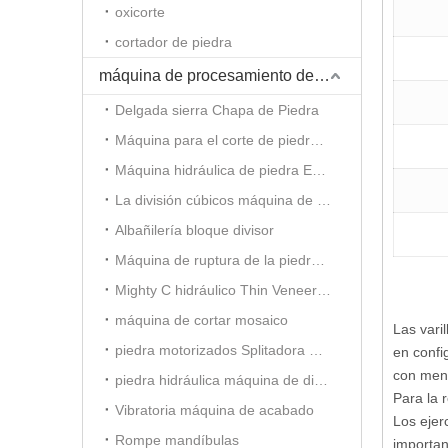
oxicorte
cortador de piedra
máquina de procesamiento de piedra
Delgada sierra Chapa de Piedra
Máquina para el corte de piedra hidráulica
Máquina hidráulica de piedra Estampación
La división cúbicos máquina de ladrillo de piedra
Albañilería bloque divisor
Máquina de ruptura de la piedra decorativa
Mighty C hidráulico Thin Veneer Splitter
máquina de cortar mosaico
Las vari
piedra motorizados Splitadora mosaico
en confi
con meno
piedra hidráulica máquina de dividir mosaico
Para la r
Vibratoria máquina de acabado
Los ejer
Rompe mandíbulas
importan