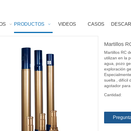
OS
PRODUCTOS
VIDEOS
CASOS
DESCA
Martillos 
Martillos RC d
utilizan en la
agua, pozo ge
exploración ge
Especialmente
suelta , difíci
agotador para
Cantidad:
Pregunt