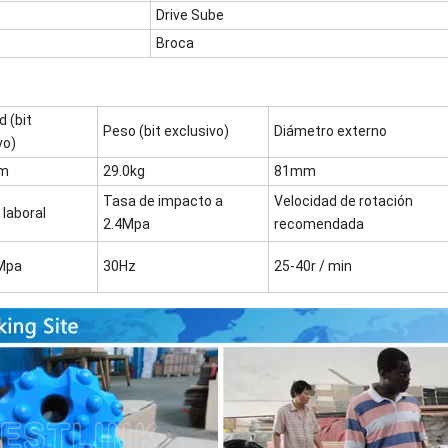
Drive Sube
Broca
d (bit
Peso (bit exclusivo)
Diámetro externo
vo)
m
29.0kg
81mm
Tasa de impacto a
Velocidad de rotación
 laboral
2.4Mpa
recomendada
0Mpa
30Hz
25-40r / min