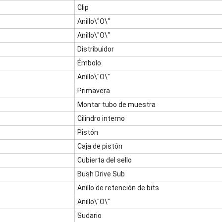
Clip
Anillo\"O\"
Anillo\"O\"
Distribuidor
Émbolo
Anillo\"O\"
Primavera
Montar tubo de muestra
Cilindro interno
Pistón
Caja de pistón
Cubierta del sello
Bush Drive Sub
Anillo de retención de bits
Anillo\"O\"
Sudario