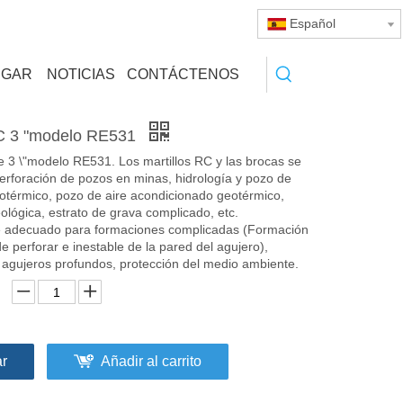
Español
RGAR
NOTICIAS
CONTÁCTENOS
RC 3 "modelo RE531
e 3 \"modelo RE531. Los martillos RC y las brocas se
 perforación de pozos en minas, hidrología y pozo de
otérmico, pozo de aire acondicionado geotérmico,
ológica, estrato de grava complicado, etc.
 adecuado para formaciones complicadas (Formación
l de perforar e inestable de la pared del agujero),
 agujeros profundos, protección del medio ambiente.
ar
Añadir al carrito