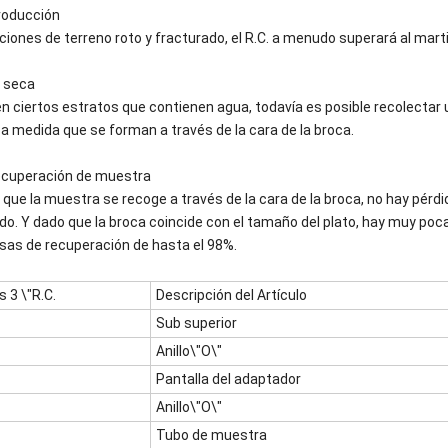
roducción
ciones de terreno roto y fracturado, el R.C. a menudo superará al mart
 seca
en ciertos estratos que contienen agua, todavía es posible recolecta
a medida que se forman a través de la cara de la broca.
ecuperación de muestra
 que la muestra se recoge a través de la cara de la broca, no hay pérdi
do. Y dado que la broca coincide con el tamaño del plato, hay muy po
asas de recuperación de hasta el 98%.
s 3 \"R.C.
Descripción del Artículo
Sub superior
Anillo\"O\"
Pantalla del adaptador
Anillo\"O\"
Tubo de muestra