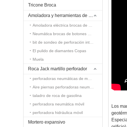
Tricone Broca
Amoladora y herramientas de amolado
Amoladora eléctrica brocas de botones
Neumática brocas de botones molinillo
bit de sondeo de perforación integral molinillo de varilla
El pulido de diamantes Copas
Muela
Roca Jack martillo perforador
perforadoras neumáticas de mano
Aire piernas perforadoras neumáticas
taladro de roca de gasolina
perforadora neumática móvil
Los mar
perforadora hidráulica móvil
geotérm
Especia
Mortero expansivo
orifici