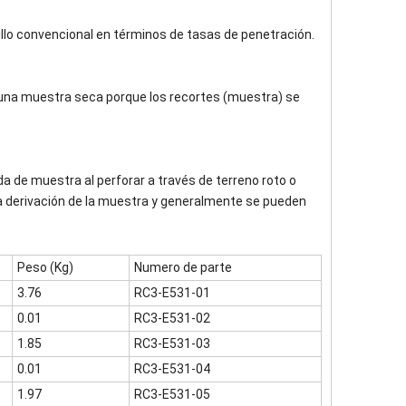
illo convencional en términos de tasas de penetración.
r una muestra seca porque los recortes (muestra) se
da de muestra al perforar a través de terreno roto o
ca derivación de la muestra y generalmente se pueden
Peso (Kg)
Numero de parte
3.76
RC3-E531-01
0.01
RC3-E531-02
1.85
RC3-E531-03
0.01
RC3-E531-04
1.97
RC3-E531-05