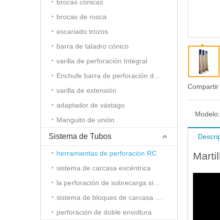
brocas cónicas
brocas de rosca
escariado trozos
barra de taladro cónico
varilla de perforación Integral
Enchufe barra de perforación del agujero
Compartir
varilla de extensión
adaptador de vástago
Modelo:
Manguito de unión
Sistema de Tubos
Descri
herramientas de perforación RC
Marti
sistema de carcasa excéntrica
la perforación de sobrecarga simétrica
sistema de bloques de carcasa Slide
perforación de doble envoltura