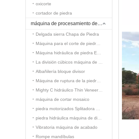
oxicorte
cortador de piedra
máquina de procesamiento de piedra
Delgada sierra Chapa de Piedra
Máquina para el corte de piedra hidráulica
Máquina hidráulica de piedra Estampación
La división cúbicos máquina de ladrillo de piedra
Albañilería bloque divisor
Máquina de ruptura de la piedra decorativa
Mighty C hidráulico Thin Veneer Splitter
máquina de cortar mosaico
piedra motorizados Splitadora mosaico
piedra hidráulica máquina de dividir mosaico
Vibratoria máquina de acabado
Rompe mandíbulas