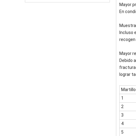
Mayor p
En condi
Muestra
Incluso 
recogen 
Mayor r
Debido a
fractura
lograr t
Martillo
1
2
3
4
5