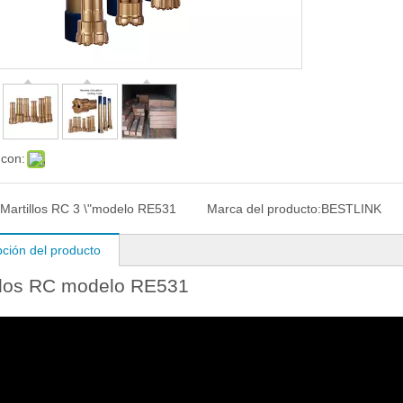
 con:
Martillos RC 3 \"modelo RE531
Marca del producto:
BESTLINK
pción del producto
llos RC modelo RE531