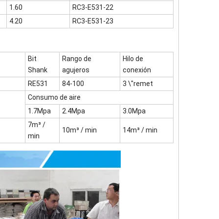
1.60
RC3-E531-22
4.20
RC3-E531-23
Bit
Rango de
Hilo de
Shank
agujeros
conexión
RE531
84-100
3 \"remet
Consumo de aire
1.7Mpa
2.4Mpa
3.0Mpa
7m³ /
10m³ / min
14m³ / min
min